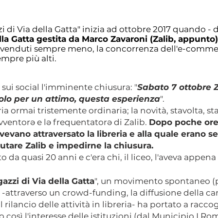
zzi di Via della Gatta" inizia ad ottobre 2017 quando - 
della Gatta gestita da Marco Zavaroni (Zalib, appunt
no venduti sempre meno, la concorrenza dell'e-commer
empre più alti.
sui social l'imminente chiusura: "
Sabato 7 ottobre Z
olo per un attimo, questa esperienza
".
a ormai tristemente ordinaria; la novità, stavolta, st
vventorə e lə frequentatorə di Zalib.
Dopo poche ore 
vevano attraversato la libreria e alla quale erano s
utare Zalib e impedirne la chiusura.
ito da quasi 20 anni e c'era chi, il liceo, l'aveva appena 
azzi di Via della Gatta
", un movimento spontaneo (po
e -attraverso un crowd-funding, la diffusione della
rilancio delle attività in libreria- ha portato a racc
o così l'interesse delle istituzioni (dal Municipio I R