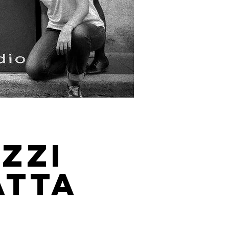
AZZi
ATTA