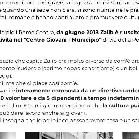
a non è poi così grave: lə ragazzə non si sono arre
 quando una sede non c'era, si sono riunitə nelle pi
turali romane e hanno continuato a promuovere cultura
icipio I Roma Centro,
da giugno 2018 Zalib è riuscit
tività nel "Centro Giovani I Municipio"
di via della P
 spazio che ospita Zalib era molto diverso da com'è or
mento (sudore e lacrime noooo scherziamo) e un bel po
oggi.
i, ma che ci piace così com’è.
ovani è
interamente composta da un direttivo unde
 20 volontarə e da 5 dipendenti a tempo indetermi
nde è dimostrarci giorno per giorno che
la cultura pu
può dare lavoro anche ai giovani.
i insegna che le belle idee posso trovare casa e un s