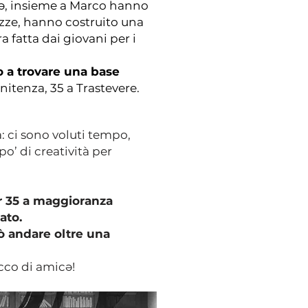
sə, insieme a Marco hanno
azze, hanno costruito una
 fatta dai giovani per i
o a trovare una base
enitenza, 35 a Trastevere.
a: ci sono voluti tempo,
’ di creatività per
r 35 a maggioranza
nato.
ò andare oltre una
acco di amicə!