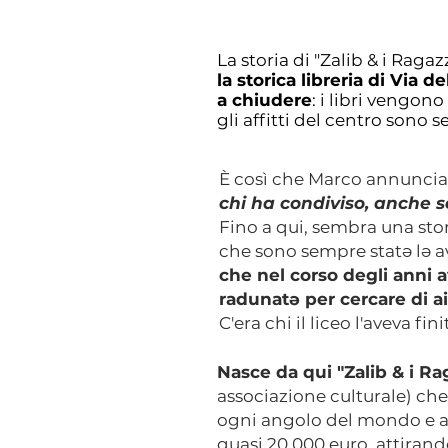
La storia di "Zalib & i Raga
la storica libreria di Via 
a chiudere
: i libri vengo
gli affitti del centro sono s
È così che Marco annuncia 
chi ha condiviso, anche s
Fino a qui, sembra una stori
che sono sempre statə lə a
che nel corso degli anni a
radunatə per cercare di ai
C'era chi il liceo l'aveva fin
Nasce da qui "Zalib & i Rag
associazione culturale) ch
ogni angolo del mondo e al 
quasi 20.000 euro, attirand