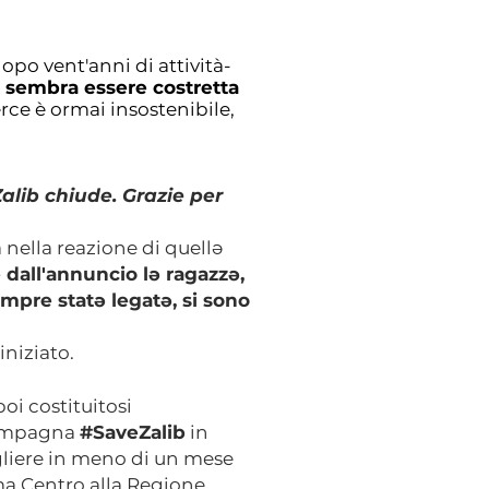
dopo vent'anni di attività-
o) sembra essere costretta
ce è ormai insostenibile,
alib chiude. Grazie per
a nella reazione di quellə
dall'annuncio lə ragazzə,
empre statə legatə, si sono
iniziato.
i costituitosi
 campagna
#SaveZalib
in
ogliere in meno di un mese
oma Centro alla Regione