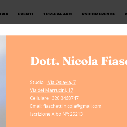
ORIA
EVENTI
TESSERA ARCI
PSICOMERENDE
Dott. Nicola Fias
Studio:
Via Oslavia, 7
Via dei Marrucini, 17
Cellulare:
320 3468747
Email:
fiaschetti.nicola@gmail.com
Iscrizione Albo N°: 25213