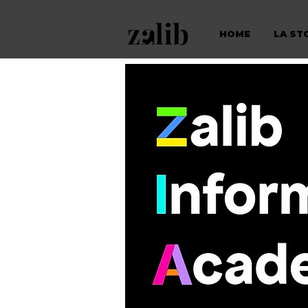
HOME
LA ST