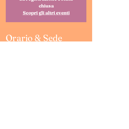
chiusa
Scopri gli altri eventi
Orario & Sede
18 dic 2022, 12:00
Roma, Via della Penitenza, 35, 00165
Roma RM, Italia
Contatti
Email:
contattaci@zalib.it
Instragram:
@libreriazalib