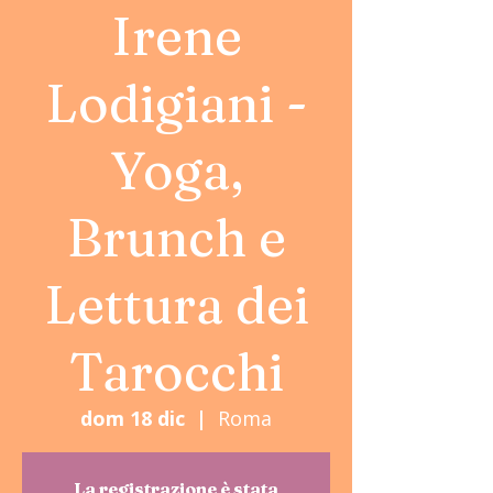
Irene
Lodigiani -
Yoga,
Brunch e
Lettura dei
Tarocchi
dom 18 dic
  |  
Roma
La registrazione è stata