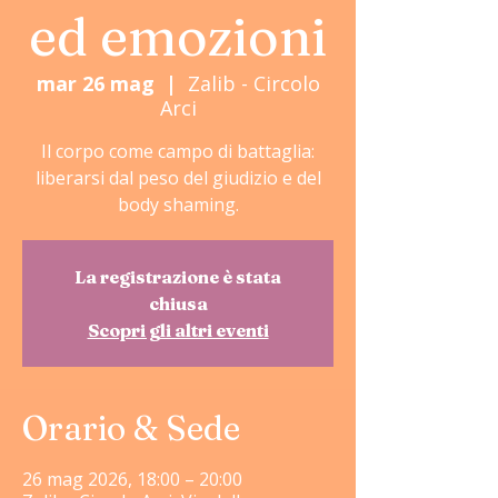
ed emozioni
mar 26 mag
  |  
Zalib - Circolo
Arci
Il corpo come campo di battaglia:
liberarsi dal peso del giudizio e del
body shaming.
La registrazione è stata
chiusa
Scopri gli altri eventi
Orario & Sede
26 mag 2026, 18:00 – 20:00