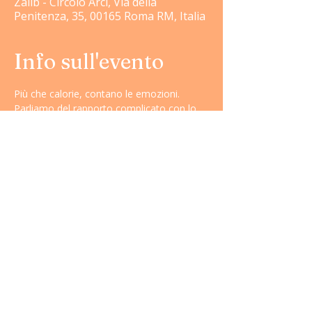
Zalib - Circolo Arci, Via della
Penitenza, 35, 00165 Roma RM, Italia
Info sull'evento
Più che calorie, contano le emozioni. 
Parliamo del rapporto complicato con lo 
specchio e di come costruire un'immagine 
corporea che ci appartenga davvero, 
lontano dagli standard tossici e dai 
commenti non richiesti.
Contatti
Email:
contattaci@zalib.it