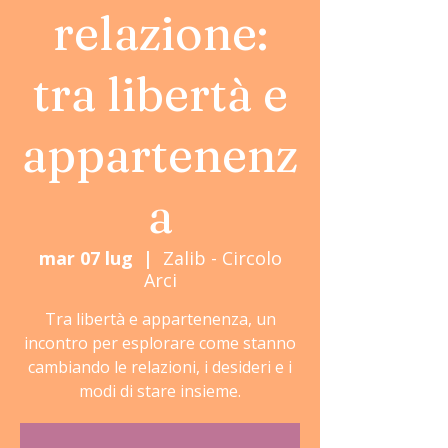
relazione:
tra libertà e
appartenenz
a
mar 07 lug
  |  
Zalib - Circolo
Arci
Tra libertà e appartenenza, un
incontro per esplorare come stanno
cambiando le relazioni, i desideri e i
modi di stare insieme.