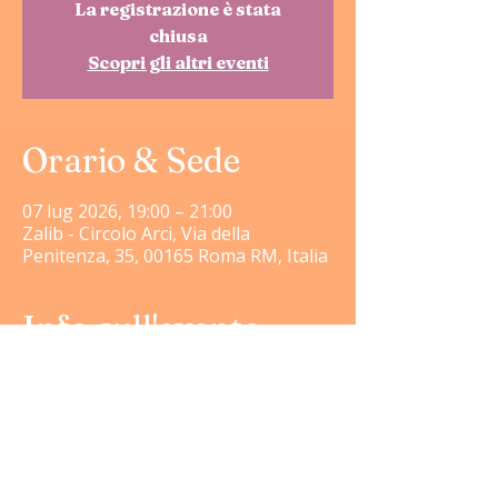
La registrazione è stata
chiusa
Scopri gli altri eventi
Orario & Sede
07 lug 2026, 19:00 – 21:00
Zalib - Circolo Arci, Via della
Penitenza, 35, 00165 Roma RM, Italia
Info sull'evento
Un confronto aperto sulle relazioni 
contemporanee, tra monogamia, 
poliamore e nuove forme di legame, per 
riflettere sui bisogni, i desideri e le sfide 
affettive del nostro tempo.